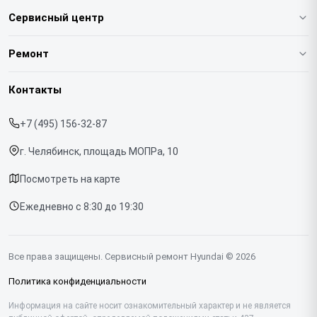
Сервисный центр
О нашем сервисе
Ремонт
Гарантия
Варочных панелей
Контакты
Прайс-лист
Вертикальных пылесосов
+7 (495) 156-32-87
Срочный ремонт
Духовых шкафов
г. Челябинск, площадь МОПРа, 10
Доставка и способы оплаты
Напольных пылесосов
Посмотреть на карте
Диагностика
Холодильников
Ежедневно с 8:30 до 19:30
Контакты
Отпаривателей
Портативных колонок
Все права защищены. Сервисный ремонт Hyundai © 2026
Посудомоечных машин
Политика конфиденциальности
Саундбаров
Информация на сайте носит ознакомительный характер и не является