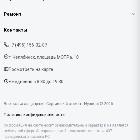
О нашем сервисе
Ремонт
Гарантия
Варочных панелей
Контакты
Прайс-лист
Вертикальных пылесосов
+7 (495) 156-32-87
Срочный ремонт
Духовых шкафов
г. Челябинск, площадь МОПРа, 10
Доставка и способы оплаты
Напольных пылесосов
Посмотреть на карте
Диагностика
Холодильников
Ежедневно с 8:30 до 19:30
Контакты
Отпаривателей
Портативных колонок
Все права защищены. Сервисный ремонт Hyundai © 2026
Посудомоечных машин
Политика конфиденциальности
Саундбаров
Информация на сайте носит ознакомительный характер и не является
публичной офертой, определяемой положениями статьи 437
Гражданского кодекса РФ.
Стиральных машин