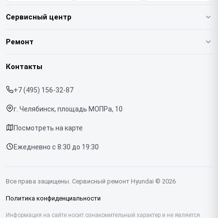
Сервисный центр
О нашем сервисе
Ремонт
Гарантия
Варочных панелей
Контакты
Прайс-лист
Вертикальных пылесосов
+7 (495) 156-32-87
Срочный ремонт
Духовых шкафов
г. Челябинск, площадь МОПРа, 10
Доставка и способы оплаты
Напольных пылесосов
Посмотреть на карте
Диагностика
Холодильников
Ежедневно с 8:30 до 19:30
Контакты
Отпаривателей
Портативных колонок
Все права защищены. Сервисный ремонт Hyundai © 2026
Посудомоечных машин
Политика конфиденциальности
Саундбаров
Информация на сайте носит ознакомительный характер и не является