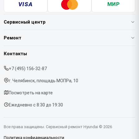
VISA
МИР
Сервисный центр
О нашем сервисе
Ремонт
Гарантия
Варочных панелей
Контакты
Прайс-лист
Вертикальных пылесосов
+7 (495) 156-32-87
Срочный ремонт
Духовых шкафов
г. Челябинск, площадь МОПРа, 10
Доставка и способы оплаты
Напольных пылесосов
Посмотреть на карте
Диагностика
Холодильников
Ежедневно с 8:30 до 19:30
Контакты
Отпаривателей
Портативных колонок
Все права защищены. Сервисный ремонт Hyundai © 2026
Посудомоечных машин
Политика конфиденциальности