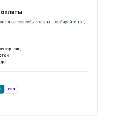
 оплаты
анённые способы оплаты — выбирайте тот,
ля юр. лиц
ртой
оды
Р
СБП