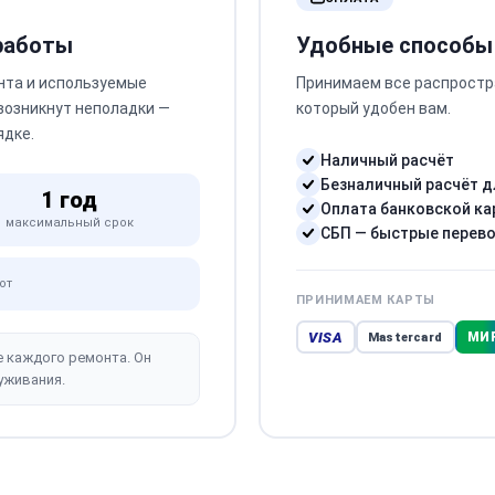
 работы
Удобные способы
нта и используемые
Принимаем все распростр
 возникнут неполадки —
который удобен вам.
ядке.
Наличный расчёт
Безналичный расчёт д
1 год
Оплата банковской ка
максимальный срок
СБП — быстрые перев
от
ПРИНИМАЕМ КАРТЫ
VISA
МИ
Mastercard
е каждого ремонта. Он
уживания.