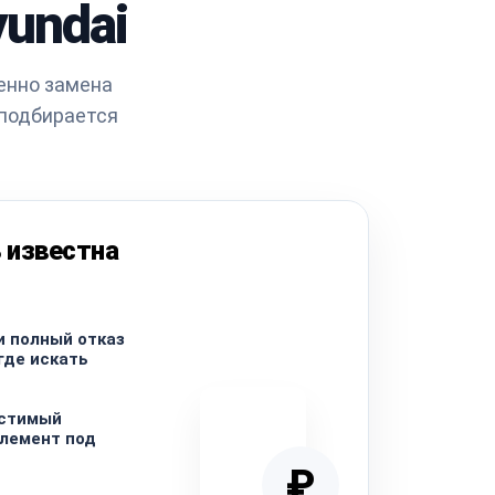
undai
енно замена
 подбирается
 известна
и полный отказ
где искать
стимый
лемент под
₽