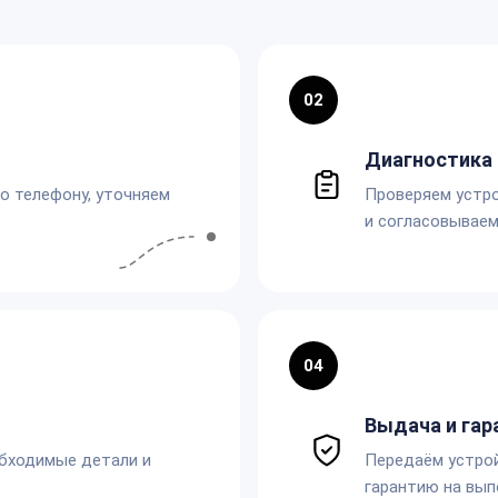
02
Диагностика 
по телефону, уточняем
Проверяем устро
и согласовываем
04
Выдача и гар
обходимые детали и
Передаём устро
гарантию на вып