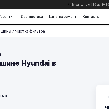
Ежедневно с 8:30 до 19:30
Гарантия
Диагностика
Цены на ремонт
Контакты
машины
/
Чистка фильтра
а
шине Hyundai в
таль
ч