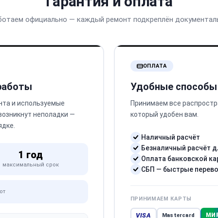
Гарантия и оплата
ботаем официально — каждый ремонт подкреплён документал
ОПЛАТА
 работы
Удобные способы
нта и используемые
Принимаем все распростр
 возникнут неполадки —
который удобен вам.
ядке.
Наличный расчёт
Безналичный расчёт д
1 год
Оплата банковской ка
максимальный срок
СБП — быстрые перев
от
ПРИНИМАЕМ КАРТЫ
VISA
МИ
Mastercard