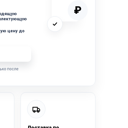
₽
ходящую
мплектующую
ую цену до
ремонта
ько после
Доставка по