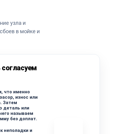
ние узла и
сбоев в мойке и
 согласуем
, что именно
засор, износ или
. Затем
ю деталь или
 чего называем
мму без доплат.
к неполадки и