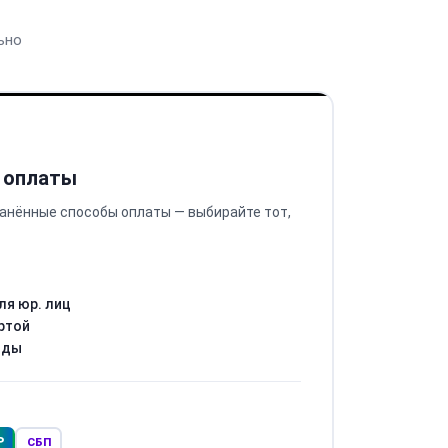
ьно
 оплаты
анённые способы оплаты — выбирайте тот,
ля юр. лиц
ртой
оды
Р
СБП