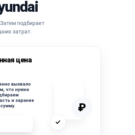
yundai
 Затем подбирает
шних затрат.
нная цена
енно вызвало
м, что нужно
одбираем
сть и заранее
₽
сумму.
ремонта