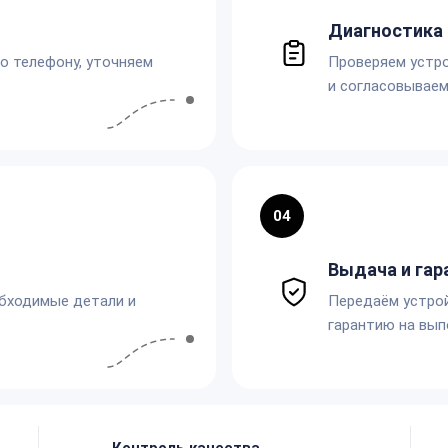
Диагностика 
по телефону, уточняем
Проверяем устро
и согласовываем
04
Выдача и гар
обходимые детали и
Передаём устро
гарантию на вып
Контроль качества