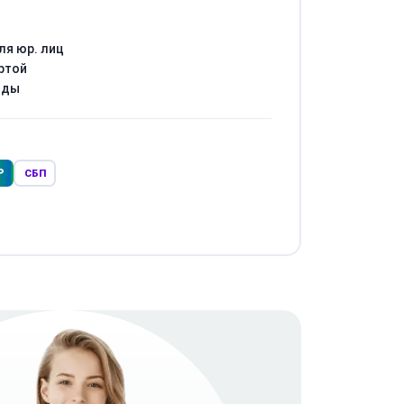
ля юр. лиц
ртой
оды
Р
СБП