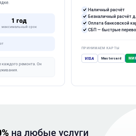
ядке.
Наличный расчёт
Безналичный расчёт д
1 год
Оплата банковской ка
максимальный срок
СБП — быстрые перев
от
ПРИНИМАЕМ КАРТЫ
VISA
МИ
Mastercard
е каждого ремонта. Он
уживания.
0%
на любые услуги