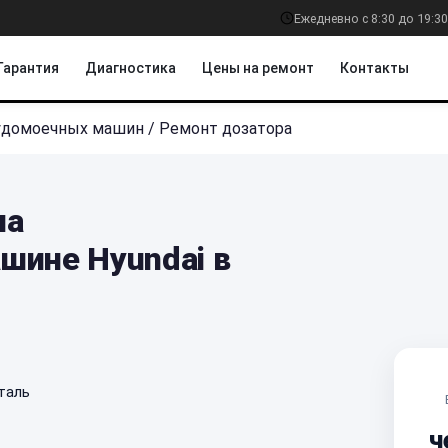
Ежедневно с 8:30 до 19:30
Гарантия
Диагностика
Цены на ремонт
Контакты
удомоечных машин
/
Ремонт дозатора
на
шине Hyundai в
таль
ч