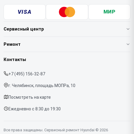
VISA
МИР
Сервисный центр
О нашем сервисе
Ремонт
Гарантия
Варочных панелей
Контакты
Прайс-лист
Вертикальных пылесосов
+7 (495) 156-32-87
Срочный ремонт
Духовых шкафов
г. Челябинск, площадь МОПРа, 10
Доставка и способы оплаты
Напольных пылесосов
Посмотреть на карте
Диагностика
Холодильников
Ежедневно с 8:30 до 19:30
Контакты
Отпаривателей
Портативных колонок
Все права защищены. Сервисный ремонт Hyundai © 2026