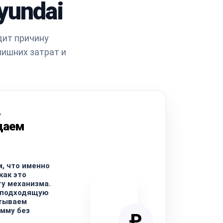
yundai
дит причину
лишних затрат и
ь
даем
, что именно
как это
ту механизма.
 подходящую
итываем
мму без
₽