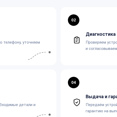
02
Диагностика 
по телефону, уточняем
Проверяем устро
и согласовываем
04
Выдача и гар
обходимые детали и
Передаём устро
гарантию на вып