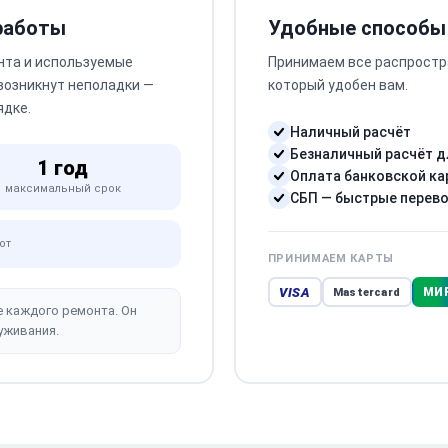
 работы
Удобные способы
нта и используемые
Принимаем все распростр
 возникнут неполадки —
который удобен вам.
ядке.
Наличный расчёт
Безналичный расчёт д
1 год
Оплата банковской ка
максимальный срок
СБП — быстрые перев
от
ПРИНИМАЕМ КАРТЫ
VISA
МИ
Mastercard
е каждого ремонта. Он
уживания.