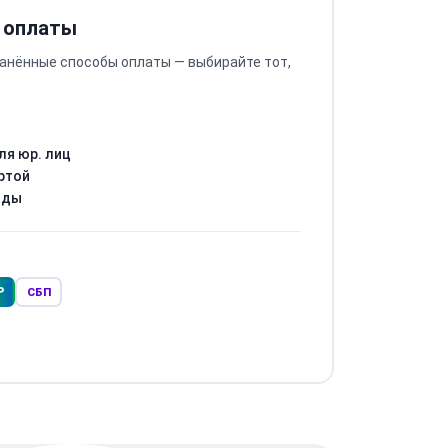
 оплаты
анённые способы оплаты — выбирайте тот,
ля юр. лиц
ртой
оды
Р
СБП