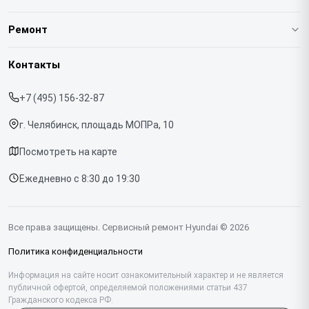
О нашем сервисе
Ремонт
Гарантия
Варочных панелей
Контакты
Прайс-лист
Вертикальных пылесосов
+7 (495) 156-32-87
Срочный ремонт
Духовых шкафов
г. Челябинск, площадь МОПРа, 10
Доставка и способы оплаты
Напольных пылесосов
Посмотреть на карте
Диагностика
Холодильников
Ежедневно с 8:30 до 19:30
Контакты
Отпаривателей
Портативных колонок
Все права защищены. Сервисный ремонт Hyundai © 2026
Посудомоечных машин
Политика конфиденциальности
Саундбаров
Информация на сайте носит ознакомительный характер и не является
публичной офертой, определяемой положениями статьи 437
Гражданского кодекса РФ.
Стиральных машин