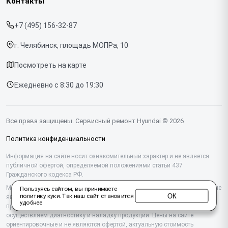
Контакты
Прайс-лист
Вертикальных пылесосов
+7 (495) 156-32-87
Срочный ремонт
Духовых шкафов
г. Челябинск, площадь МОПРа, 10
Доставка и способы оплаты
Напольных пылесосов
Посмотреть на карте
Диагностика
Холодильников
Ежедневно с 8:30 до 19:30
Контакты
Отпаривателей
Портативных колонок
Все права защищены. Сервисный ремонт Hyundai © 2026
Посудомоечных машин
Политика конфиденциальности
Саундбаров
Информация на сайте носит ознакомительный характер и не является
публичной офертой, определяемой положениями статьи 437
Гражданского кодекса РФ.
Стиральных машин
Мы специализируемся на обслуживании и ремонте техники Hyundai, но не
Пользуясь сайтом, вы принимаете
ОК
политику куки
. Так наш сайт становится
являемся их официальным представителем. Предоставляем
удобнее
профессиональные услуги после истечения гарантии, а также
осуществляем диагностику и наладку продукции. Цены на сайте
ориентировочные и не являются офертой, актуальную стоимость