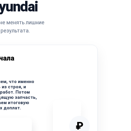
yundai
 не менять лишние
 результата.
чала
ем, что именно
из строя, и
работ. Потом
дящую запчасть,
аем итоговую
х доплат.
₽
ремонта