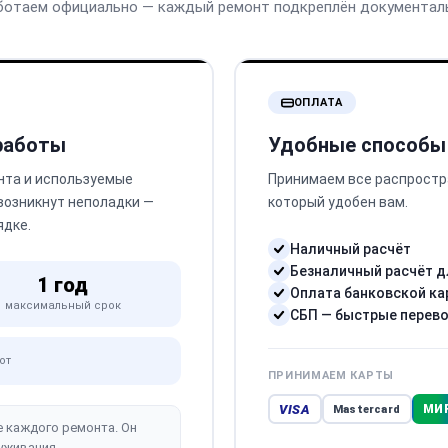
ботаем официально — каждый ремонт подкреплён документал
ОПЛАТА
 работы
Удобные способы
нта и используемые
Принимаем все распростр
 возникнут неполадки —
который удобен вам.
ядке.
Наличный расчёт
Безналичный расчёт д
1 год
Оплата банковской ка
максимальный срок
СБП — быстрые перев
от
ПРИНИМАЕМ КАРТЫ
VISA
МИ
Mastercard
е каждого ремонта. Он
уживания.