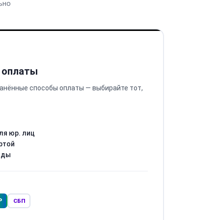
ьно
 оплаты
анённые способы оплаты — выбирайте тот,
ля юр. лиц
ртой
оды
Р
СБП