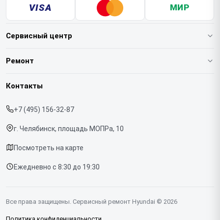
VISA
МИР
Сервисный центр
О нашем сервисе
Ремонт
Гарантия
Варочных панелей
Контакты
Прайс-лист
Вертикальных пылесосов
+7 (495) 156-32-87
Срочный ремонт
Духовых шкафов
г. Челябинск, площадь МОПРа, 10
Доставка и способы оплаты
Напольных пылесосов
Посмотреть на карте
Диагностика
Холодильников
Ежедневно с 8:30 до 19:30
Контакты
Отпаривателей
Портативных колонок
Все права защищены. Сервисный ремонт Hyundai © 2026
Посудомоечных машин
Политика конфиденциальности